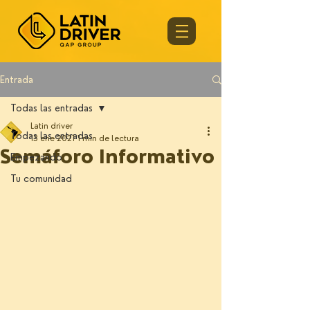
Entrada
Todas las entradas
Latin driver
Todas las entradas
13 ene 2021
1 min de lectura
Semáforo Informativo
Empezando
Tu comunidad